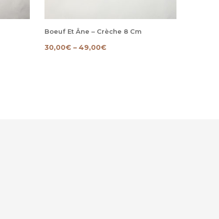
Boeuf Et Âne – Crèche 8 Cm
Melchio
30,00
€
–
49,00
€
16,00
€