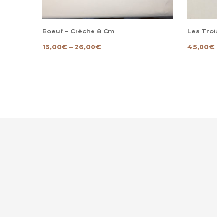
Boeuf – Crèche 8 Cm
Les Troi
16,00
€
–
26,00
€
45,00
€