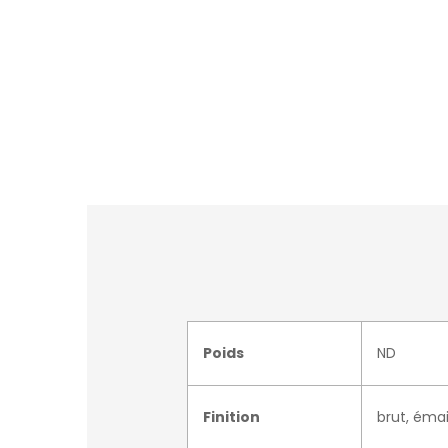
Poids
ND
Finition
brut, émai