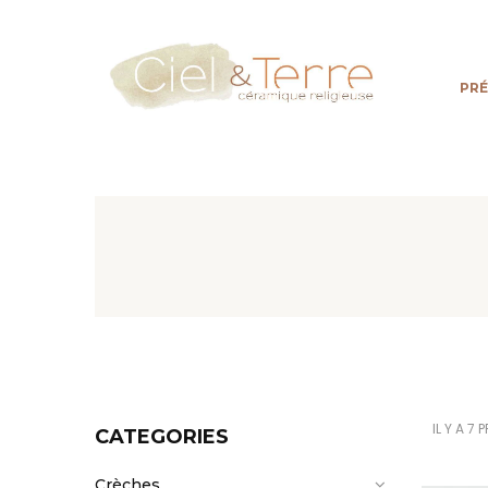
PR
IL Y A 7
CATEGORIES
Crèches