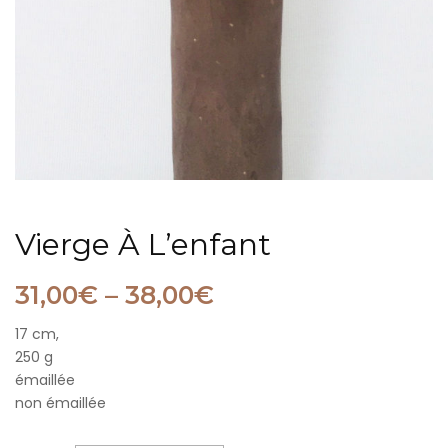
Vierge À L’enfant
31,00
€
–
38,00
€
17 cm,
250 g
émaillée
non émaillée