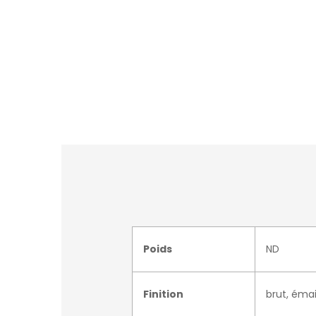
Poids
ND
Finition
brut, émai