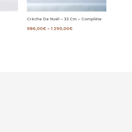
Crèche De Noël – 33 Cm – Complète
Boeuf E
986,00
€
–
1 290,00
€
200,00