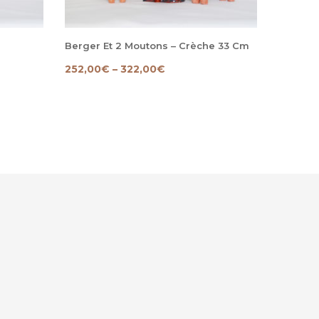
Berger Et 2 Moutons – Crèche 33 Cm
Crèche 
252,00
€
–
322,00
€
986,00