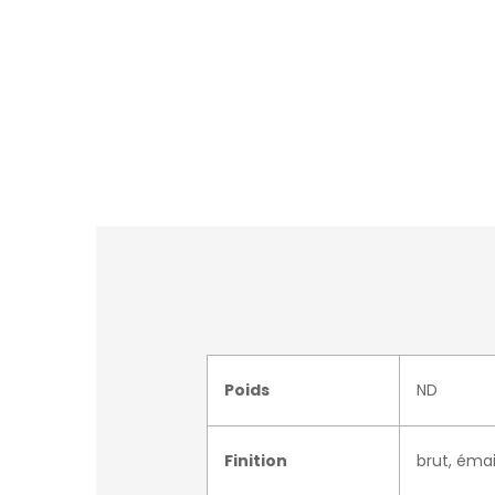
Poids
ND
Finition
brut, émai