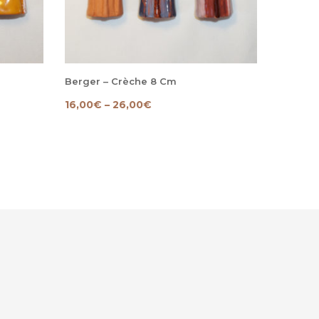
Berger – Crèche 8 Cm
Balthaz
16,00
€
–
26,00
€
16,00
€