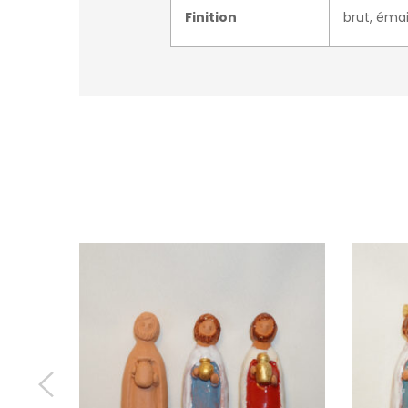
Finition
brut, émai