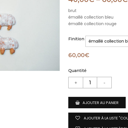
brut
émaillé collection bleu
émaillé collection rouge
Finition
60,00
€
Quantité
AJOUTER AU PANIER
AJOUTER À LA LISTE "CO