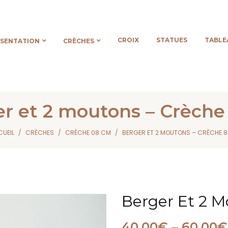
CROIX
STATUES
TABLE
ÉSENTATION
CRÈCHES
r et 2 moutons – Crèch
UEIL
CRÈCHES
CRÈCHE 08 CM
BERGER ET 2 MOUTONS – CRÈCHE 
Berger Et 2 
40,00
€
–
60,00
€