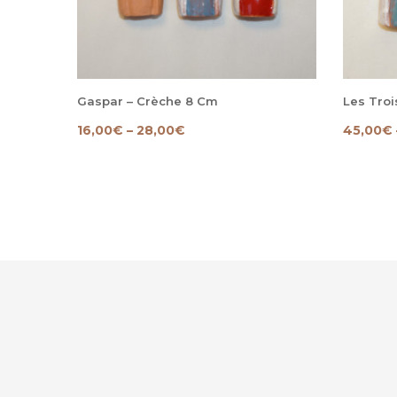
Gaspar – Crèche 8 Cm
Les Troi
16,00
€
–
28,00
€
45,00
€