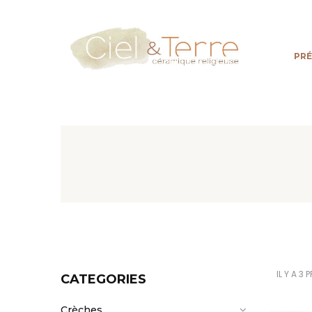
PR
IL Y A 3
CATEGORIES
Crèches