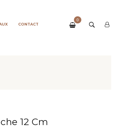
0
AUX
CONTACT
èche 12 Cm