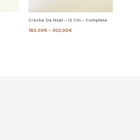
Crèche De Noël – 12 Cm – Complète
Marie –
183,00
€
–
302,00
€
18,00
€