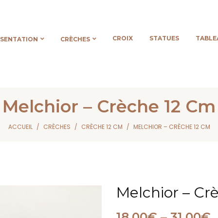
CROIX
STATUES
TABLE
ÉSENTATION
CRÈCHES
Melchior – Crèche 12 Cm
ACCUEIL
CRÈCHES
CRÈCHE 12 CM
MELCHIOR – CRÈCHE 12 CM
Melchior – Cr
18,00
€
–
31,00
€