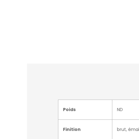
Poids
ND
Finition
brut, émai