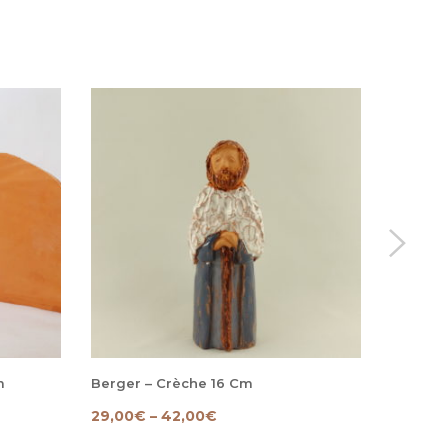
m
Berger – Crèche 16 Cm
Sainte 
29,00
€
–
42,00
€
95,00
€