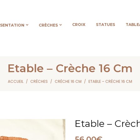
CROIX
STATUES
TABLE
ÉSENTATION
CRÈCHES
Etable – Crèche 16 Cm
ACCUEIL
CRÈCHES
CRÈCHE 16 CM
ETABLE – CRÈCHE 16 CM
Etable – Crèc
56,00
€