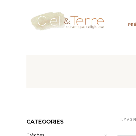
PR
IL Y A 3
CATEGORIES
Crèches