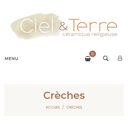
0
MENU
Crèches
ACCUEIL
CRÈCHES