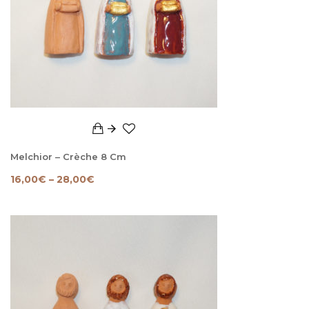
Melchior – Crèche 8 Cm
16,00
€
–
28,00
€