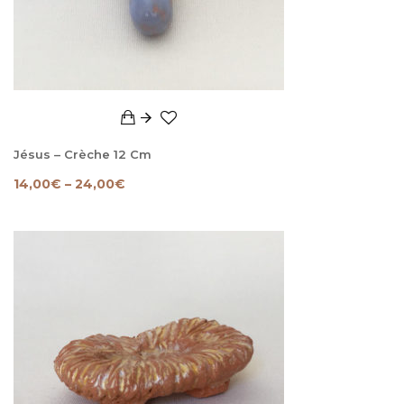
Jésus – Crèche 12 Cm
14,00
€
–
24,00
€