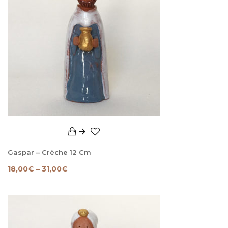
Gaspar – Crèche 12 Cm
18,00
€
–
31,00
€