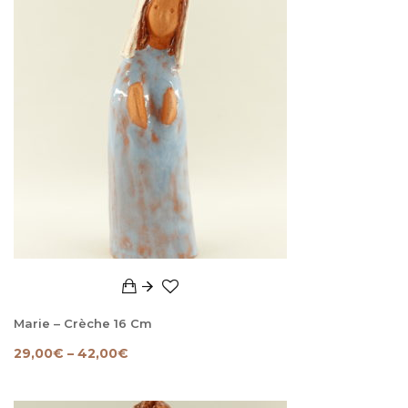
Marie – Crèche 16 Cm
29,00
€
–
42,00
€