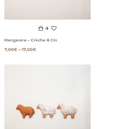
Mangeoire – Crèche 8 Cm
7,00
€
–
17,00
€