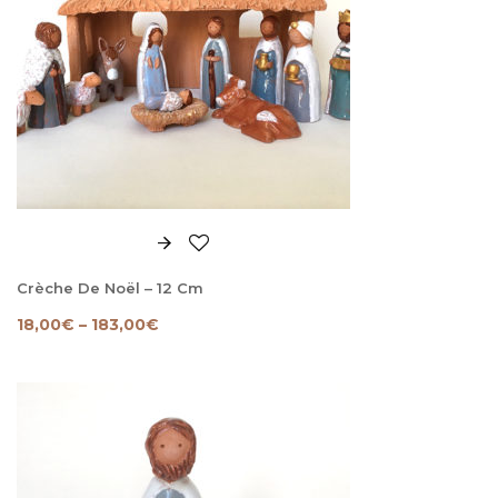
Crèche De Noël – 12 Cm
18,00
€
–
183,00
€