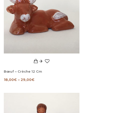
Bœuf – Crèche 12 Cm
18,00
€
–
29,00
€