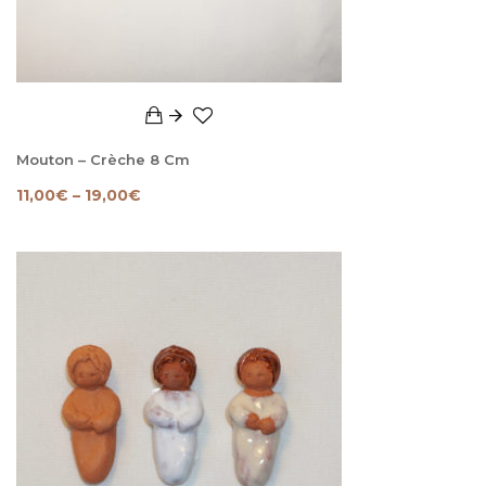
Mouton – Crèche 8 Cm
11,00
€
–
19,00
€