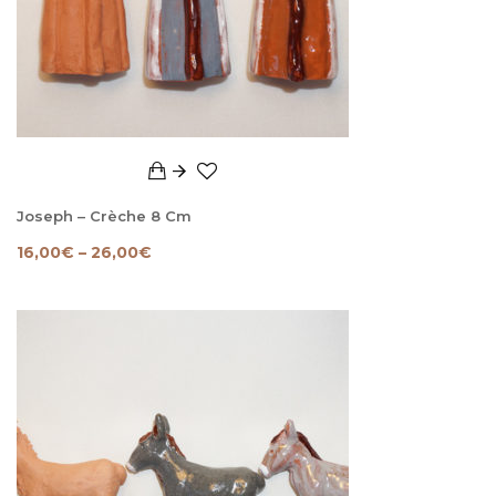
Joseph – Crèche 8 Cm
16,00
€
–
26,00
€