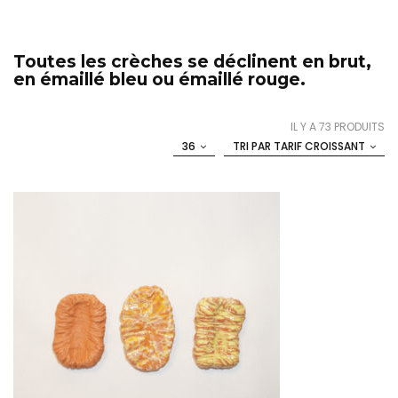
Toutes les crèches se déclinent en brut,
en émaillé bleu ou émaillé rouge.
IL Y A 73 PRODUITS
36
TRI PAR TARIF CROISSANT